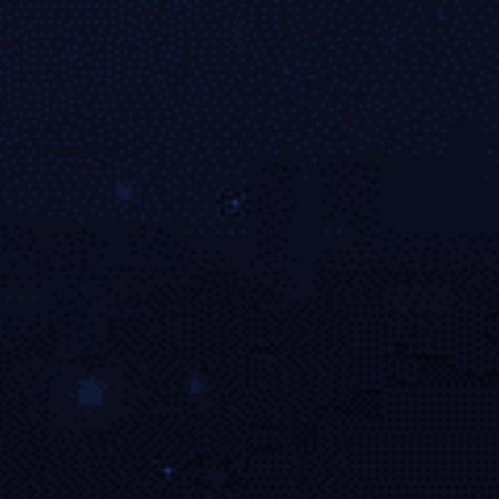
塞米罗率领的球队在伦敦战胜了...
面
利塞与基米希被指控涉及洗牌行...
待
球运动员，近日在接受采访时畅谈...
联系我们
快速导航
夏市红园路428号
App下载