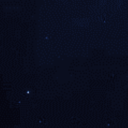
在近期的一场英超联赛中，巴西球星卡
2026-06-05
奥利塞与基米希被指控洗牌或将
近期，足球界再度引发关注的事件是奥
2026-05-21
埃里克加西亚畅谈世界杯梦想期
埃里克·加西亚，这位年轻的西班牙足
2026-07-21
澳门威尼斯人最新网址
澳门威尼斯人最新网址官方网站
临