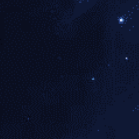
随着利物浦教练团队战术思
物浦尝试了一些新战术，如
归到防守状态，以应对快速
这种转变使得范戴克在比赛
是在经历伤病复出的情况下
准。
此外，由于队友之间默契度
让整条防线都处于一种紧张
题。
4、媒体与球迷
对于运动员来说，媒体和球
纷纷进行报道，并给予高度
与此同时，一些极端球迷甚