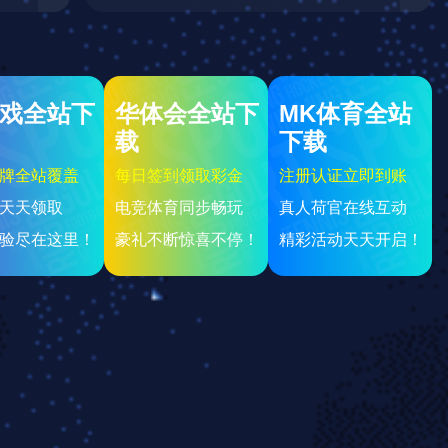
题。根据数据统计，范戴克的
受到影响，也对球队整体战绩产
包括技术层面的分析、心理因
其传球、拦截和解围等基本功
，在传球时机上，范戴克常常
暴露。例如，在与曼城的一场