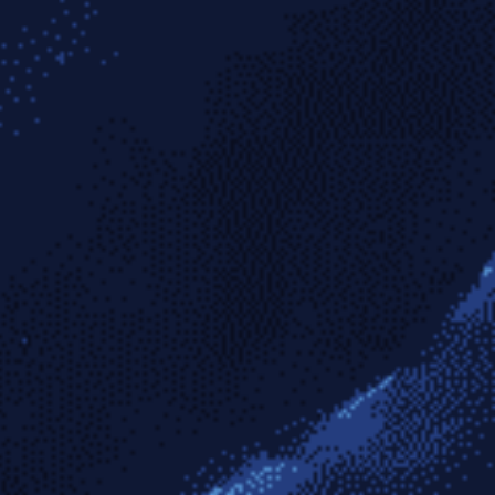
发挥出该有的优势。这种技术
显赫的后卫，他承受着巨大的
造成他在场上的紧张情绪，从
会因为急于弥补错误而采取激
线。
的每一次触球，这种负担无形