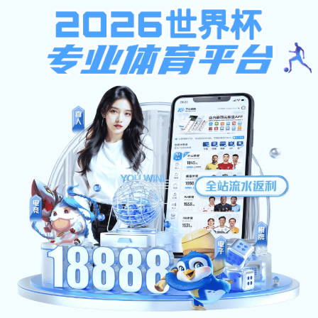
注册入口
澳门威尼斯人最新网址
· 体
育观看更便捷
连接你的赛事视野，打造球迷专属的数字主场。
澳门威尼
斯人最新网址网页版
提供多终端支持、高清视频、 实时比
分与赛事推荐，让你随时随地畅享体育内容。
网页端入口