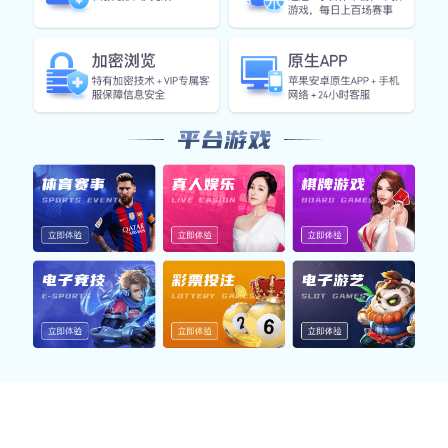
低引援成本，还能增加球队对年轻球员成长过程中的掌控
感。
此外，一个良好的青训体系能够促进当地社区与俱乐部之间
的联系，让更多孩子参与到足球活动中来。这种 grassroots
的参与，不仅可以丰富俱乐部的人才储备，还能提升整个地
区对足球运动的热情和支持度。
卡里克也提到，在青训过程中，不仅要关注技术水平，更要
注重球员的人格培养与心理素质提升。只有当年轻球员具备
足够强大的内心，他们才能在职业生涯中应对各种压力与挑
战。
3、球员心理素质的提升
如今，心理素质已成为职业运动员不可或缺的一部分。卡里
克指出，一名优秀球员不仅需要过硬的技术，还必须具备良