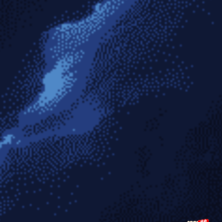
教练和管理层正确决策下，这
更加令他信心倍增。
年轻人才。他相信，只要团队
向上的体育精神。这种精神鼓
达自己的喜悦，引发了大量网
事，这样的话题瞬间就拉近了