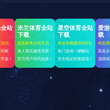
文
运动中，球迷的情感与归属感是推动其持续发展的重要动力。近
以枪手球迷的身份表达了自己的荣耀与自豪。在这篇文章中，我
一名外籍球员为何会对这支英超球队充满热爱，以及这份情感如
阿森纳未来的展望和其在社交媒体上的反响。通过这些方面的阐
夺冠时刻
表现赢得英超冠军时，恩比德在社交媒体上发出了激动人心的庆
表达了对球队和球员们的赞美。这种强烈的情感传递，让无数球
真挚心声。
是一名职业篮球运动员，但他一直以来对足球有着浓厚的兴趣。
因此，当阿森纳最终实现夺冠目标时，他内心涌起的不仅是兴奋