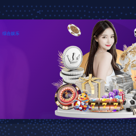
斯人最新网址
· 体育
球迷专属的数字主场。
澳门威尼斯人最新网址网页版
提
实时比分与赛事推荐，让你随时随地畅享体育内容。
网页端入口
下载APP