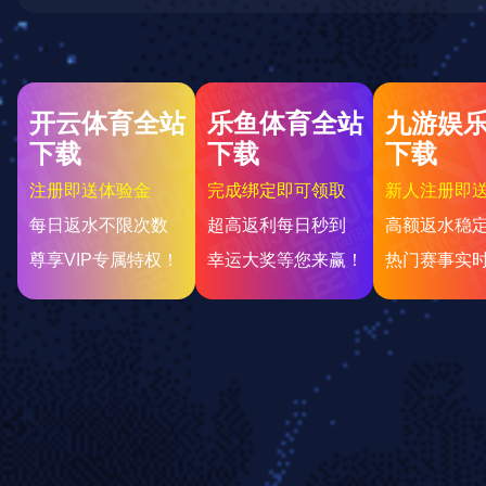
首页
体育资讯
正
在足球这个全球最受欢迎的
阿森纳夺冠而激动不已，他
纳夺冠的庆祝，分析他作为
外，我们还将讨论恩比德对
一事件所带来的意义。
1、恩比德庆祝
当阿森纳在赛季末以优异的
喜悦，还用热情洋溢的话语
他作为一名忠实枪手球迷的
值得注意的是，恩比德虽然
终是他欣赏和追随的球队。