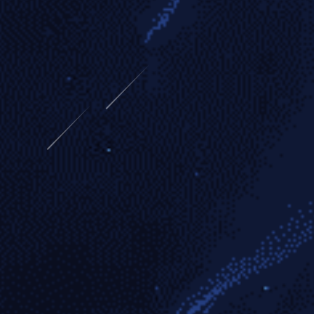
通过这样的庆祝方式，恩比
态度，一种身为枪手球迷所
2、成为枪手球
对于许多来自不同国家和地
迷并不是偶然，而是经过了
加入这个大家庭的重要原因
在一次次观看比赛、了解球
时，他都能从中找到共鸣。
诚与热爱。
此外，成为枪手的一部分也
战术还是分享观点，这些都
集在一起。