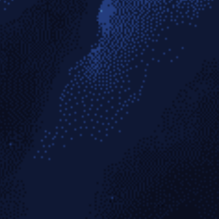
看出，有很多来自世界各地的新老枪手，他们都对此次夺冠表达
不仅增强了团队凝聚力，也让更多的人参与到这份喜悦中来，使
到了这一动态，对其进行了广泛报道。一时间，从明星运动员到
入了一股新的活力。这充分说明，在现代社会中，体育已经不再
人们，共同享受其中带来的乐趣。
阿森纳夺冠这一事件，不仅体现出了个人对于球队深厚情感，还
么背景或职业，只要有共同热爱的事物，就能汇聚成强大的力量
，无论在哪个领域，坚持自己的热爱、追求卓越都是值得赞扬和
多像恩比德一样的人会继续支持他们钟爱的球队，共同书写属于