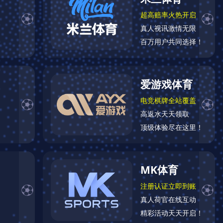
荣耀与自豪