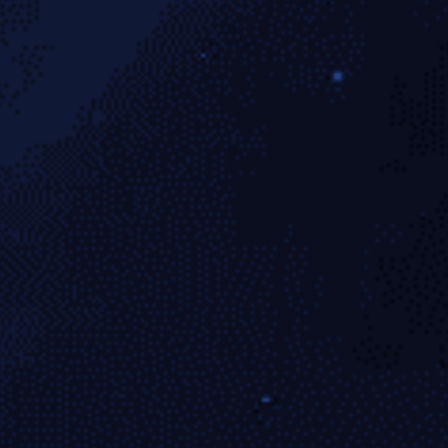
超…
与
功晋级即将举行的世界杯。这一...