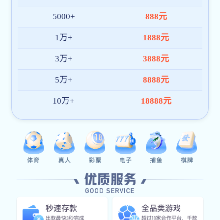
传奇人物，也使他承载着球迷们的厚望。
然而，随着时间的推移和伤病问题的困扰，诺伊尔面临着职
业生涯中的转折点。他逐渐意识到自己的身体状态可能无法
再支持他像年轻时那样全力以赴地投入比赛。这种认识，使
得他在面对出局时更加难以释怀，因为这不仅关乎本赛季，
更是对其整个职业生涯的一次反思。
尽管如此，他始终保持着积极向上的态度，希望能够通过不
断努力来克服困难。在分享这些感受时，诺伊尔展现出了一
个成熟运动员应有的风范，让人们看到了他内心深处对足球
的不灭热爱。
2、出局后的心理状态
对于一名追求卓越的运动员而言，从比赛中被淘汰意味着巨
大的失落和挫败感。诺伊尔在社交媒体上坦言，这次出局令