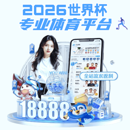
注册入口
澳门威尼斯人最新网址
· 体
育观看更便捷
连接你的赛事视野，打造球迷专属的数字主场。
澳门威尼
斯人最新网址网页版
提供多终端支持、高清视频、 实时比
分与赛事推荐，让你随时随地畅享体育内容。
网页端入口