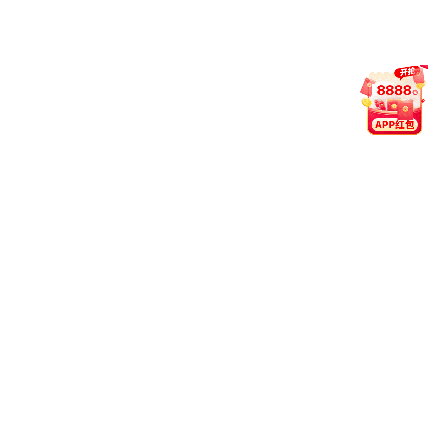
面的引领者，为整个球队注入强劲动力，与所有成员共同面
对未来挑战。因此，无论成败如何，他始终都是那个令人尊
敬和信赖的人。
总结：
综上所述，诺伊尔在社交媒体上的发声展现了他作为一名顶
级运动员独特的人格魅力以及成熟果敢的一面。从职业生涯
回顾到出局后的心理调适，再到对未来赛事满怀期待，以及
身为领导者所承担的重要责任，每一个环节都体现了他对足
球事业深厚热爱的执念和追求。
未来仍然充满未知，但可以肯定的是，以诺伊尔这样的拼搏
精神为指引，无论遇到怎样的问题，都一定会得到解决，因
此我们期待看到他在赛季后续中的精彩表现，以及继续引领
整个团队走向成功之路的发展轨迹。