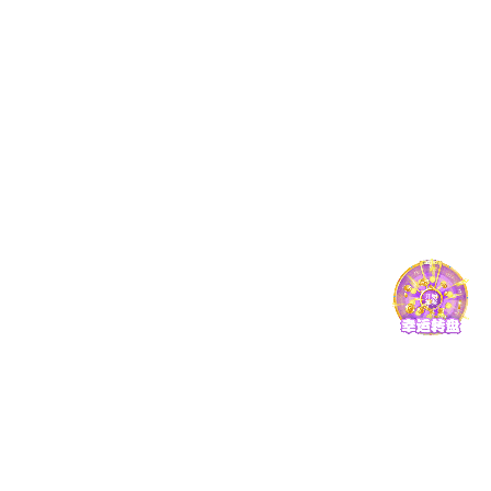
尽管遭遇了挫折，但诺伊尔依然充满信心地展望未来。他表
示，将会把这次经历作为动力，在接下来的赛事中争取更好
的表现。在社交媒体上，他写道：“每一次失败都是一次新的
开始，我会用我的实际行动证明自己。”这种决心体现了他的
斗志与不屈精神。
此外，他还提到，对于即将到来的赛季，他有很多期待。不
论是在俱乐部还是国家队层面，他都希望能够发挥出最佳状
态，为球队贡献更多力量。同时，通过自身经验来带动周围
队友，共同迎接挑战，实现目标。这种团队精神不仅能增强
凝聚力，更能提升整体战斗力。
对于年轻球员来说，诺伊尔所传递的信息尤为重要。他用自
己的经历告诉他们，即便遇到挫折，也绝不能放弃追求梦
想。唯有坚持不懈，并不断寻求突破，才能够迎来属于自己
的辉煌时刻。这种正能量激励着更多人投身于足球事业之
中，为梦想拼搏奋斗。