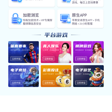
2、媒体与公众反应
媒体对于体育事件尤其是重大赛事中的争议性话题具有强大
的放大效应。在对巴黎圣日耳曼次回合比赛后，各大媒体迅
速对此事进行了报道，许多评论员纷纷发表自己的看法。有
些人支持弗罗因德认为应将焦点转向足球本身，而另一些则
认为这是一次明显的不公正行为，有必要进行检讨和调整。
这种分歧显示了不同观点之间难以调和的一面。
公众也同样受到媒体舆论导向的影响，对于每个细节都表现
出极大的热情。在社交网络上，不少球迷表达了他们的不
满，有的人甚至要求联赛委员会对此次事件进行彻查。这种
强烈反响不仅给相关人员施加了压力，也让赛事组织者不得
不重新思考未来如何改善裁判管理及培训问题，以避免类似
情况再次发生。
然而，从长远来看，这种不断放大的舆论环境可能会对球队
士气产生负面影响。如果球员们总是被各种外界声音干扰，