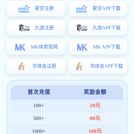
首页
体育资讯
正文
在足球的世界里，裁判的判罚始终是一个备受关注的话题。
近日，在对巴黎圣日耳曼的次回合比赛中，弗罗因德对此次
判罚争议进行了深入分析。他强调了裁判决定对比赛结果的
重要性，并呼吁将焦点重新放回到足球本身，而非裁判的决
策。这篇文章将从多个角度探讨弗罗因德的观点，包括裁判
的角色与责任、媒体与公众反应、足球比赛中的公平竞争以
及如何平衡技术与人性的矛盾。通过对这些方面的详细阐
述，我们可以更全面地理解这场关于裁判争议的讨论。
1、裁判的角色与责任
在任何一场足球比赛中，裁判都扮演着至关重要的角色。他
不仅要确保比赛按规则进行，还要做出即时而准确的判断。
然而，这些判断常常引发争议。在对巴黎圣日耳曼比赛中，