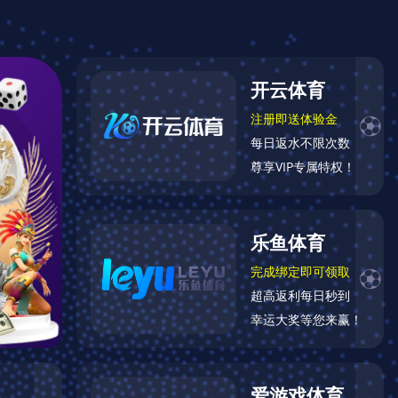
App
公司
体育
注册入口
简介
资讯
观看更便捷
供多终端支持、高清视频、