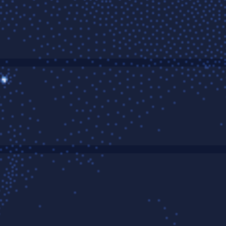
890分钟无进球创近16年最差纪录
2026-07-09 02:00
阅读 47 次