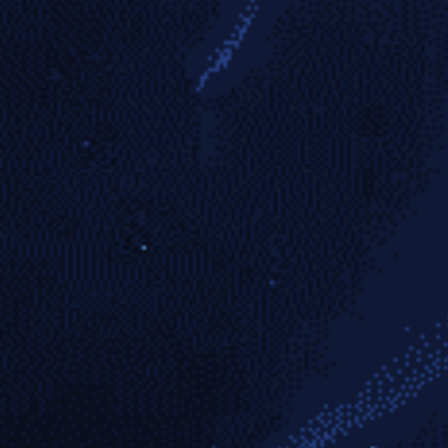
此外，心理因素也可能是导
响信心和发挥。许多运动员
2、马特里的出
与希门尼斯形成鲜明对比的
相看，他不仅能够利用自己
的重要一环。
马特里之所以能够保持较高
在场上还是场下，他都展现
合，通过默契传递增强团队
随着赛季推进，马特里的表
在关键比赛中，他总能挺身
大的希望走出低谷。