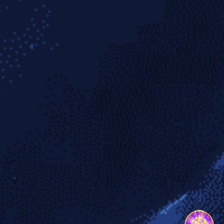
可能会感到压力增大，从而影
脱负面情绪，实现自我突破。
力。马特里的稳定性让人刮目
表现使得他成为米兰攻击线上
，对待比赛认真负责。不论是
，他还善于与其他队员进行配
锋，更是球队精神领袖之一。
入了新的活力，使得球队有更