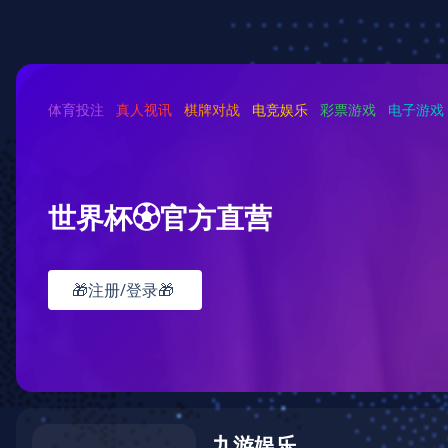
澳门威尼
连接你的赛事视野，打造