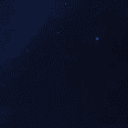
们也期待看到更多精彩赛事中的闪亮瞬间！
射…
昨