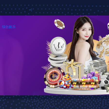
斯人最新网址
· 体育
球迷专属的数字主场。
澳门威尼斯人最新网址网页版
提
实时比分与赛事推荐，让你随时随地畅享体育内容。
网页端入口
下载APP