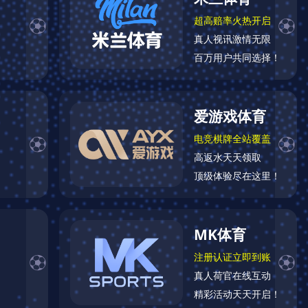
继续努力奋战