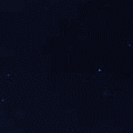
下一篇
纽卡斯尔今夏引援目标锁定门将特