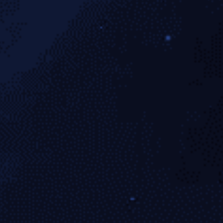
危…
面
利塞与基米希被指控涉及洗牌行...