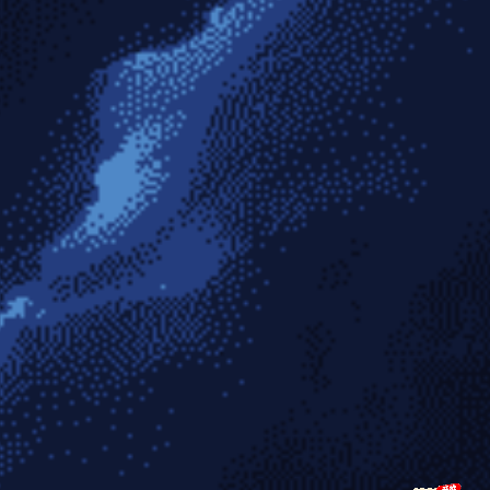
保胜利。针对不同对手，根据
不断适应并改善团队策略。
可以选择更多的人盯人，而针
效率，为进攻创造良好机会。
合来制造空间。而当面对弱防
同时增强本队取得胜利的可能
尤为重要。米切尔对此也颇有
球迷总能给他们注入无穷活
时，对于年轻球员来说，看到
评价，会进一步增强运动员们