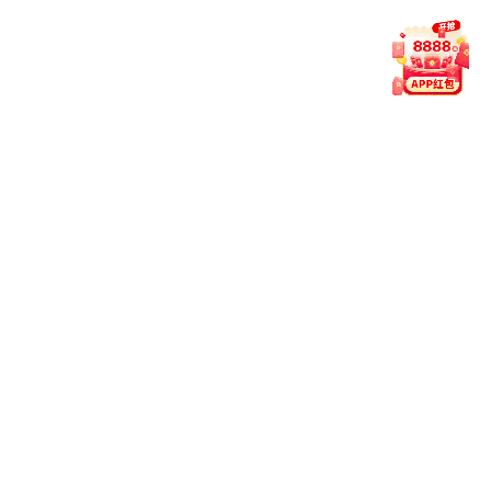
总结：
综上所述，贝拉尔多从前锋成功转型为后腰，不仅体现了个
人才能，更展示了坚持不懈及勇于挑战自我的精神。在恩里
克盛赞其如布斯克茨般出色之后，我们有理由相信，这位年
轻才俊将在职业生涯中继续书写新的篇章，其未来值得期
待。
随着时间推移，如果能持续发挥当前状态，并不断优化自身
技能，相信他的名字将会被越来越多人铭记，也许未来某一
天，他会成为足球界又一颗璀璨的新星。不论如何，我们都
期待看到一个更加优秀、更具统治力的贝拉尔多！
分享到：