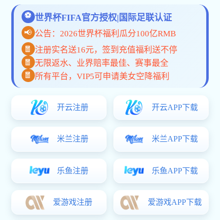
下载APP
贝拉尔多转型后腰表现惊艳恩里克盛赞
其如布斯克茨般出色
2026-05-29 00:37
阅读 74 次