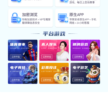
能够在拥挤的中场区域保持冷静，通过精准传球帮助球队打
破防线。此外，他灵活而迅速地调整身体位置，使自己能及
时接到队友传来的球，这种能力使得他的参与度大幅提升。
除了控球外，贝拉尔多还有着较强的防守意识。他时常能够
准确判断对手意图，并提前介入进行拦截。这种预判能力和
敏锐洞察力，使得他能够有效阻止敌方攻击，为球队提供坚
实保障。同时，在面对压力时，他也能冷静处理球权，将其
稳妥地传给更具威胁性的队友。
此外，贝拉尔多在传递质量上的表现同样出色。他擅长短传
配合，同时也具备一定远射能力，使得球队在进攻选择上更
加丰富。这些技术特点，让恩里克称赞他如同布斯克茨一般
优秀，为球队带来了更多战术可能性。
3、战术适应性与团队协作