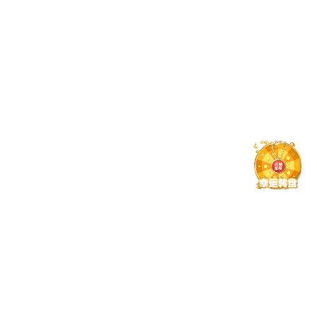
在现代足球中，中场球员需要具备很强的战术适应性，而贝
拉尔多正是在这方面表现突出。无论是面对什么样的对手，
他都能快速了解并融入教练制定的战术体系。这样的灵活性
使得教练可以根据比赛情况随时调整阵容，而不必担忧他的
适应问题。
同时，在团队协作方面，贝拉尔多也是一个值得信赖的人
物。他善于倾听队友建议，并积极参与讨论比赛策略。这种
开放态度不仅增强了团队凝聚力，也让其他队员更加愿意与
他进行配合，从而形成良好的默契合作关系。
此外，在比赛中的沟通能力也显得尤为重要。作为后腰，贝
拉尔多承担着指挥中场运作的重要角色。他通过合理的位置
选择和语言交流，引导队友们进行有效跑动，从而形成有序
进攻或防守体系。这种领导能力，让他在球队中脱颖而出，
也进一步巩固了他的核心地位。